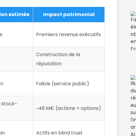
on estimée
Impact patrimonial
e
Premiers revenus exécutifs
Construction de la
réputation
an
Faible (service public)
 stock-
~49 M€ (actions + options)
an
Actifs en blind trust