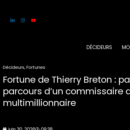
Aller
au
contenu
DÉCIDEURS
MO
Décideurs
,
Fortunes
Fortune de Thierry Breton : pa
parcours d’un commissaire 
multimillionnaire
juin 30, 2026
09:38