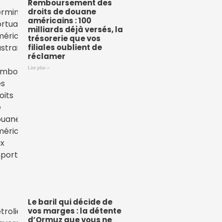
Remboursement des
droits de douane
américains : 100
milliards déjà versés, la
trésorerie que vos
filiales oublient de
réclamer
Lire plus »
Le baril qui décide de
vos marges : la détente
d’Ormuz que vous ne