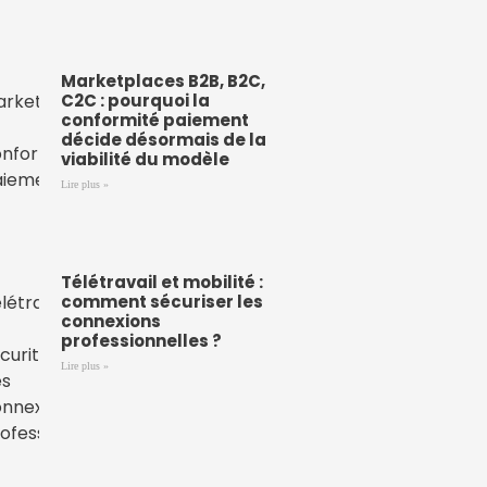
Marketplaces B2B, B2C,
C2C : pourquoi la
conformité paiement
décide désormais de la
viabilité du modèle
Lire plus »
Télétravail et mobilité :
comment sécuriser les
connexions
professionnelles ?
Lire plus »