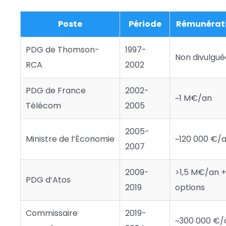
Poste
Période
Rémunérati
PDG de Thomson-
1997-
Non divulgué
RCA
2002
PDG de France
2002-
~1 M€/an
Télécom
2005
2005-
Ministre de l’Économie
~120 000 €/
2007
2009-
>1,5 M€/an +
PDG d’Atos
2019
options
Commissaire
2019-
~300 000 €/