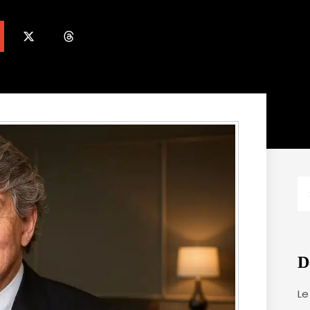
R
D
Le