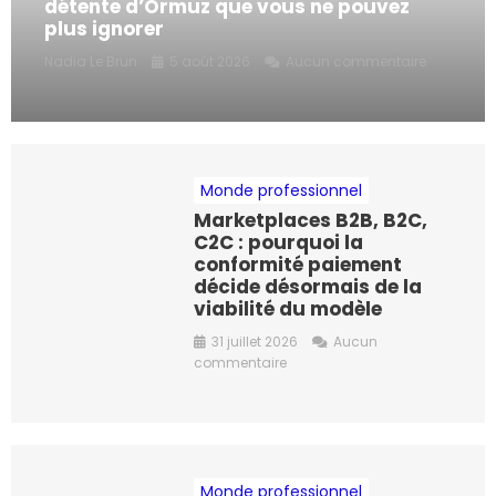
détente d’Ormuz que vous ne pouvez
n
plus ignorer
Nadia Le Brun
5 août 2026
Aucun commentaire
Monde professionnel
Marketplaces B2B, B2C,
C2C : pourquoi la
conformité paiement
décide désormais de la
viabilité du modèle
31 juillet 2026
Aucun
commentaire
Monde professionnel