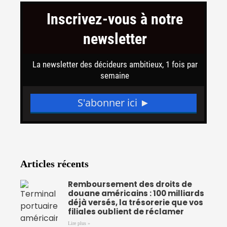
b
t
u
o
e
b
o
r
e
k
-
f
Articles récents
Remboursement des droits de
douane américains : 100 milliards
déjà versés, la trésorerie que vos
filiales oublient de réclamer
Lire plus »