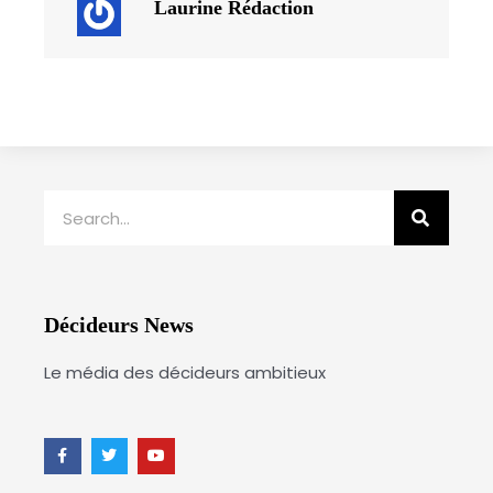
Laurine Rédaction
Rechercher
Décideurs News
Le média des décideurs ambitieux
F
T
Y
a
w
o
c
i
u
e
t
t