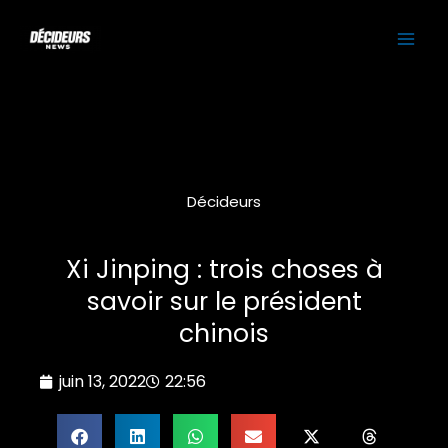
Aller
MAI
au
contenu
ME
Décideurs
Xi Jinping : trois choses à
savoir sur le président
chinois
juin 13, 2022
22:56