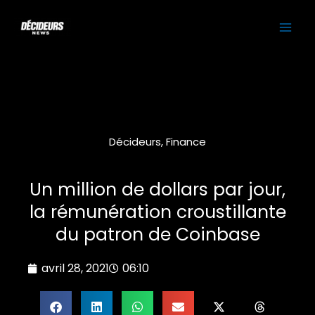
Aller
MAI
au
contenu
ME
Décideurs
,
Finance
Un million de dollars par jour,
la rémunération croustillante
du patron de Coinbase
avril 28, 2021
06:10