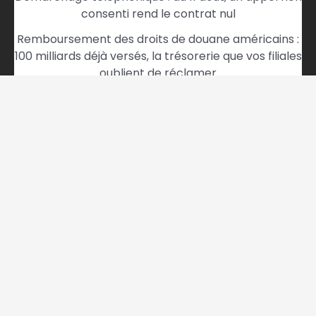
consenti rend le contrat nul
Remboursement des droits de douane américains :
100 milliards déjà versés, la trésorerie que vos filiales
oublient de réclamer
Le baril qui décide de vos marges : la détente
d’Ormuz que vous ne pouvez plus ignorer
Jeannie Longo fortune : que vaut vraiment la
légende du cyclisme français ?
Marketplaces B2B, B2C, C2C : pourquoi la
conformité paiement décide désormais de la
viabilité du modèle
Gojiberry le nouvel outil de prospection