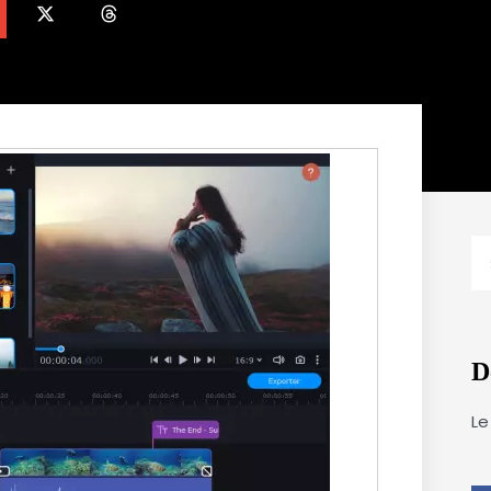
R
D
Le