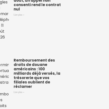
août, un appel non
consenti rend le contrat
nul
Lire plus »
Remboursement des
droits de douane
américains : 100
milliards déjà versés, la
trésorerie que vos
filiales oublient de
réclamer
Lire plus »