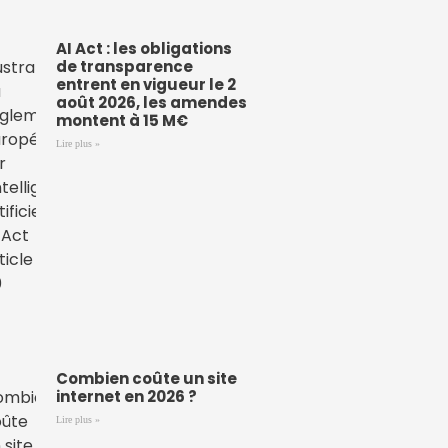
AI Act : les obligations
de transparence
entrent en vigueur le 2
août 2026, les amendes
montent à 15 M€
Lire plus »
Combien coûte un site
internet en 2026 ?
Lire plus »