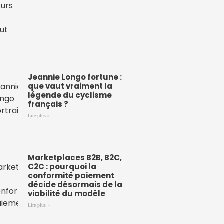
Jeannie Longo fortune :
que vaut vraiment la
légende du cyclisme
français ?
Lire plus »
Marketplaces B2B, B2C,
C2C : pourquoi la
conformité paiement
décide désormais de la
viabilité du modèle
Lire plus »