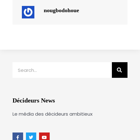
nougbodohoue
Rechercher
Décideurs News
Le média des décideurs ambitieux
F
T
Y
a
w
o