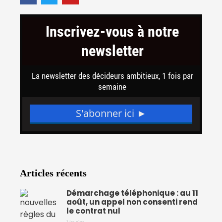
c
i
u
e
t
t
b
t
u
o
e
b
o
r
e
k
-
f
Articles récents
Démarchage téléphonique : au 11
août, un appel non consenti rend
le contrat nul