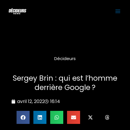
Aller
MAI
au
contenu
ME
Décideurs
Sergey Brin : qui est l’homme
derrière Google ?
avril 12, 2022
16:14