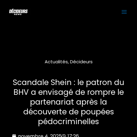
Aller
MAI
au
contenu
ME
Actualités
,
Décideurs
Scandale Shein : le patron du
BHV a envisagé de rompre le
partenariat après la
découverte de poupées
pédocriminelles
novembre 4, 2025
17:26