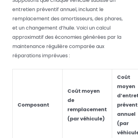
Supposons que chaque véhicule subisse un
entretien préventif annuel, incluant le
remplacement des amortisseurs, des phares,
et un changement d’huile. Voici un calcul
approximatif des économies générées par la
maintenance régulière comparée aux
réparations imprévues :
Coût
moyen
Coût moyen
d’entre
de
Composant
prévent
remplacement
annuel
(par véhicule)
(par
véhicul