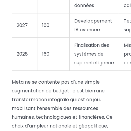
données
cal
Développement
Te
2027
160
IA avancée
sop
Finalisation des
Mi
2028
160
systèmes de
pro
superintelligence
co
Meta ne se contente pas d’une simple
augmentation de budget : c’est bien une
transformation intégrale qui est en jeu,
mobilisant l’ensemble des ressources
humaines, technologiques et financières. Ce
choix d’ampleur nationale et géopolitique,