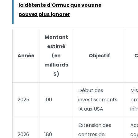
la détente d'Ormuz que vous ne
pouvez plus ignorer
Montant
estimé
Année
(en
Objectif
C
milliards
$)
Début des
Mis
2025
100
investissements
pr
IA aux USA
inf
Extension des
Ac
2026
180
centres de
ca