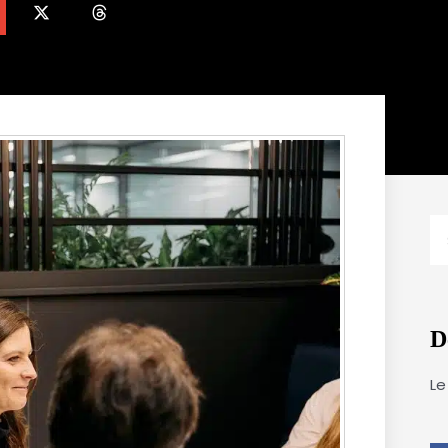
R
D
Le