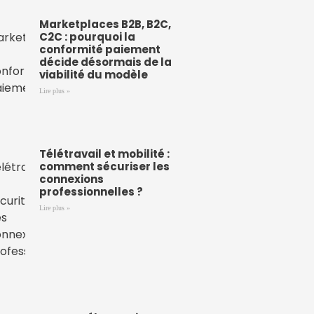
Marketplaces B2B, B2C,
C2C : pourquoi la
conformité paiement
décide désormais de la
viabilité du modèle
Lire plus »
Télétravail et mobilité :
comment sécuriser les
connexions
professionnelles ?
Lire plus »