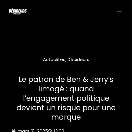
Aller
MAI
au
contenu
ME
Actualités
,
Décideurs
Le patron de Ben & Jerry’s
limogé : quand
l’engagement politique
devient un risque pour une
marque
mars 21, 2025
13:02