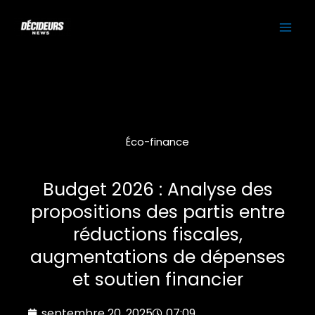
Aller
MAI
au
contenu
ME
Éco-finance
Budget 2026 : Analyse des
propositions des partis entre
réductions fiscales,
augmentations de dépenses
et soutien financier
septembre 20, 2025
07:09