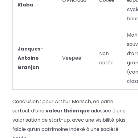
OVHcloud
Cotée
expo
Klaba
cycl
bour
Mon
souv
Jacques-
Non
d’or
Antoine
Veepee
cotée
gra
Granjon
(com
cla
Conclusion : pour Arthur Mensch, on parle
surtout d’une
valeur théorique
adossée à une
valorisation de start-up, avec une visibilité plus
faible qu’un patrimoine indexé à une société