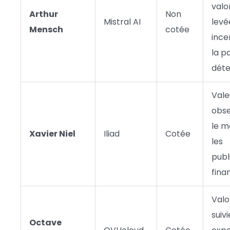
valo
Arthur
Non
Mistral AI
levé
Mensch
cotée
ince
la p
dét
Vale
obse
le m
Xavier Niel
Iliad
Cotée
les
publ
fina
Valo
suivi
Octave