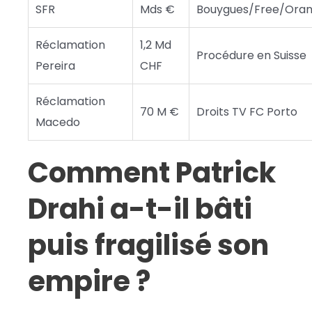
SFR
Mds €
Bouygues/Free/Ora
Réclamation
1,2 Md
Procédure en Suisse
Pereira
CHF
Réclamation
70 M €
Droits TV FC Porto
Macedo
Comment Patrick
Drahi a-t-il bâti
puis fragilisé son
empire ?