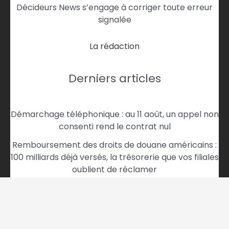
Décideurs News s’engage à corriger toute erreur
signalée
La rédaction
Derniers articles
Démarchage téléphonique : au 11 août, un appel non
consenti rend le contrat nul
Remboursement des droits de douane américains :
100 milliards déjà versés, la trésorerie que vos filiales
oublient de réclamer
Le baril qui décide de vos marges : la détente
d’Ormuz que vous ne pouvez plus ignorer
Jeannie Longo fortune : que vaut vraiment la