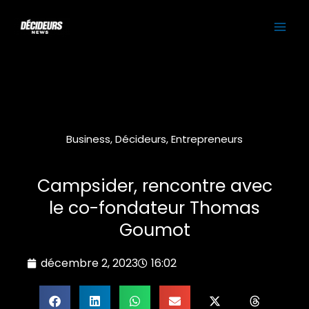
Aller
MAI
au
contenu
ME
Business
,
Décideurs
,
Entrepreneurs
Campsider, rencontre avec
le co-fondateur Thomas
Goumot
décembre 2, 2023
16:02