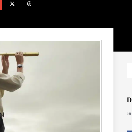
R
D
Le