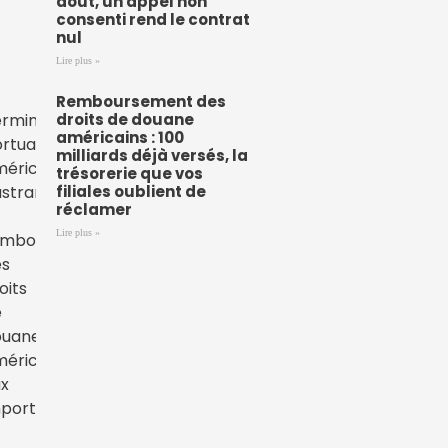
août, un appel non
consenti rend le contrat
nul
Lire plus »
Remboursement des
droits de douane
américains : 100
milliards déjà versés, la
trésorerie que vos
filiales oublient de
réclamer
Lire plus »