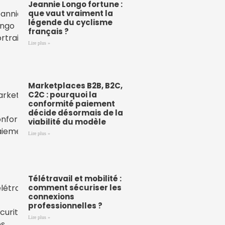
Jeannie Longo fortune :
que vaut vraiment la
légende du cyclisme
français ?
Lire plus »
Marketplaces B2B, B2C,
C2C : pourquoi la
conformité paiement
décide désormais de la
viabilité du modèle
Lire plus »
Télétravail et mobilité :
comment sécuriser les
connexions
professionnelles ?
Lire plus »