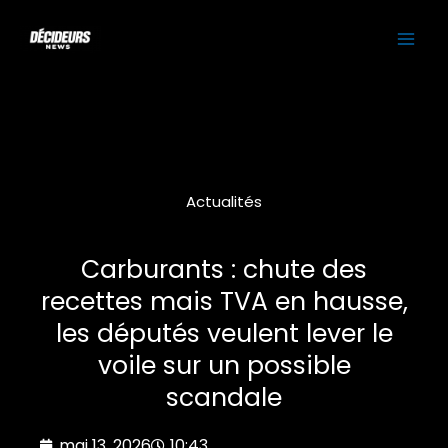
Aller
MAI
au
contenu
ME
Actualités
Carburants : chute des
recettes mais TVA en hausse,
les députés veulent lever le
voile sur un possible
scandale
mai 13, 2026
10:43