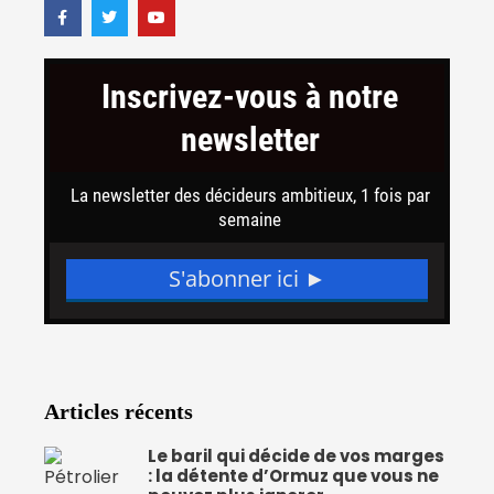
F
T
Y
a
w
o
c
i
u
e
t
t
b
t
u
o
e
b
o
r
e
k
-
f
Articles récents
Le baril qui décide de vos marges
: la détente d’Ormuz que vous ne