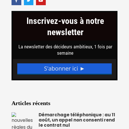
a
w
o
c
i
u
e
t
t
b
t
u
o
e
b
o
r
e
k
-
f
Articles récents
Démarchage téléphonique : au 11
août, un appel non consenti rend
le contrat nul