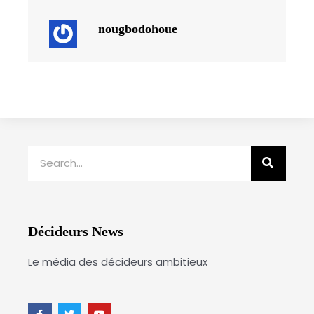
nougbodohoue
Rechercher
Décideurs News
Le média des décideurs ambitieux
F
T
Y