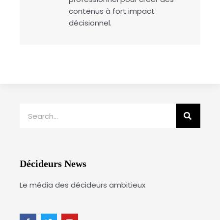
contenus à fort impact
décisionnel.
Rechercher
Décideurs News
Le média des décideurs ambitieux
F
T
Y