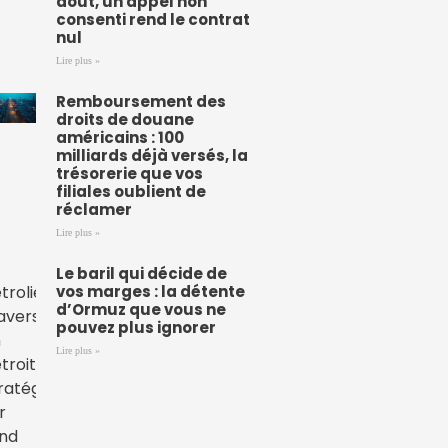
août, un appel non
consenti rend le contrat
nul
Lire plus »
Remboursement des
droits de douane
américains : 100
milliards déjà versés, la
trésorerie que vos
filiales oublient de
réclamer
Lire plus »
Le baril qui décide de
vos marges : la détente
d’Ormuz que vous ne
pouvez plus ignorer
Lire plus »