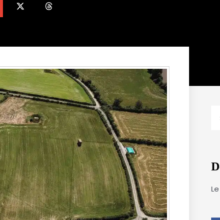
R
D
Le