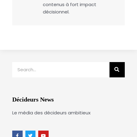
contenus à fort impact
décisionnel.
Rechercher
Décideurs News
Le média des décideurs ambitieux
F
T
Y
a
w
o