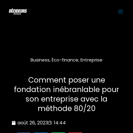
Aller
MAI
au
contenu
ME
Business
,
Éco-finance
,
Entreprise
Comment poser une
fondation inébranlable pour
son entreprise avec la
méthode 80/20
août 26, 2023
14:44