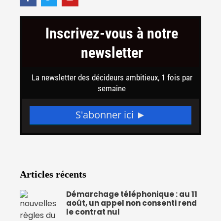
c
i
u
e
t
t
b
t
u
o
e
b
o
r
e
k
-
f
Articles récents
Démarchage téléphonique : au 11
août, un appel non consenti rend
le contrat nul