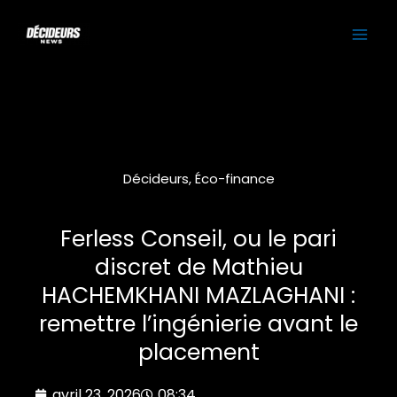
Aller
MAI
au
contenu
ME
Décideurs
,
Éco-finance
Ferless Conseil, ou le pari
discret de Mathieu
HACHEMKHANI MAZLAGHANI :
remettre l’ingénierie avant le
placement
avril 23, 2026
08:34