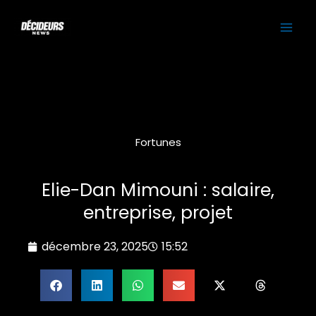
Aller
MAI
au
contenu
ME
Fortunes
Elie-Dan Mimouni : salaire,
entreprise, projet
décembre 23, 2025
15:52