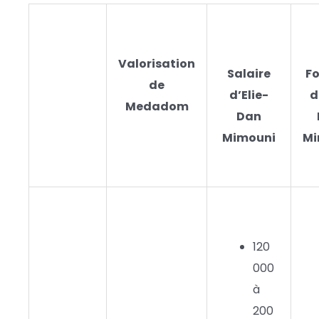
Valorisation
Salaire
F
de
d’Elie-
d
Medadom
Dan
Mimouni
Mi
120
000
à
200