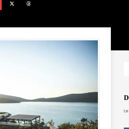
R
D
Le