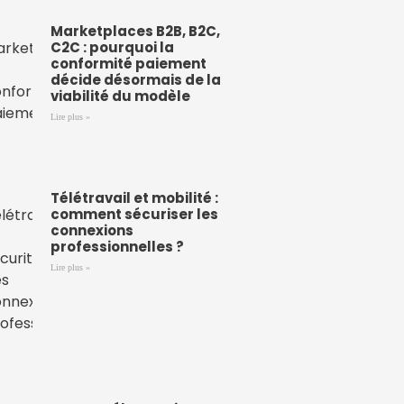
Marketplaces B2B, B2C,
C2C : pourquoi la
conformité paiement
décide désormais de la
viabilité du modèle
Lire plus »
Télétravail et mobilité :
comment sécuriser les
connexions
professionnelles ?
Lire plus »