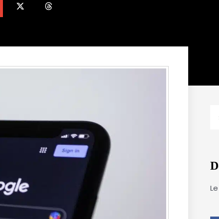
R
D
Le