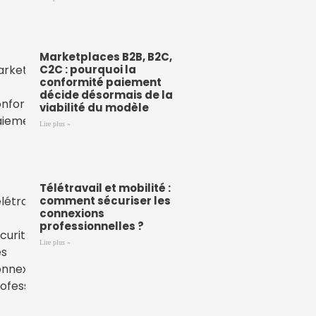
Marketplaces B2B, B2C,
C2C : pourquoi la
conformité paiement
décide désormais de la
viabilité du modèle
Lire plus »
Télétravail et mobilité :
comment sécuriser les
connexions
professionnelles ?
Lire plus »