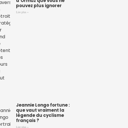
d’Ormuz que vous ne
pouvez plus ignorer
Lire plus »
Jeannie Longo fortune :
que vaut vraiment la
légende du cyclisme
français ?
Lire plus »