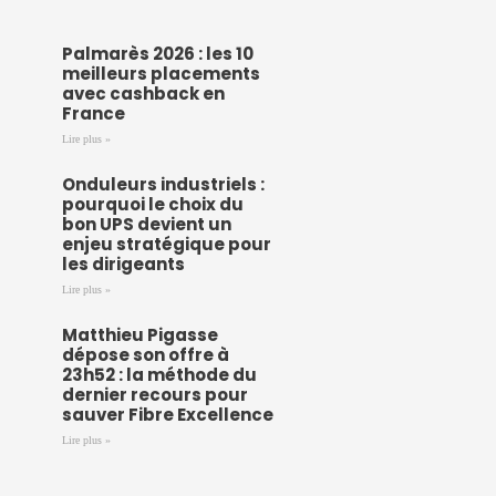
Palmarès 2026 : les 10
meilleurs placements
avec cashback en
France
Lire plus »
Onduleurs industriels :
pourquoi le choix du
bon UPS devient un
enjeu stratégique pour
les dirigeants
Lire plus »
Matthieu Pigasse
dépose son offre à
23h52 : la méthode du
dernier recours pour
sauver Fibre Excellence
Lire plus »