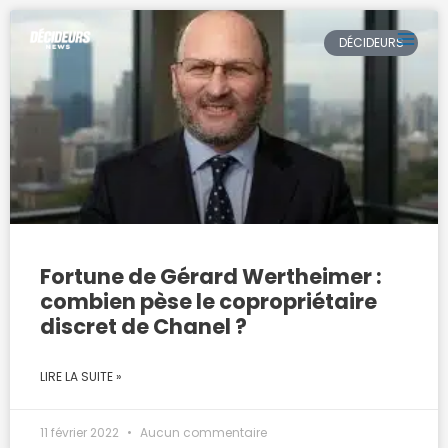
Aller
MAI
au
DÉCIDEURS
contenu
ME
Fortune de Gérard Wertheimer :
combien pèse le copropriétaire
discret de Chanel ?
LIRE LA SUITE »
11 février 2022
Aucun commentaire