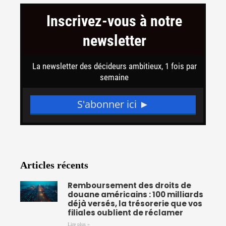
e
t
t
b
t
u
o
e
b
o
r
e
k
-
f
Articles récents
Remboursement des droits de
douane américains : 100 milliards
déjà versés, la trésorerie que vos
filiales oublient de réclamer
Lire plus »