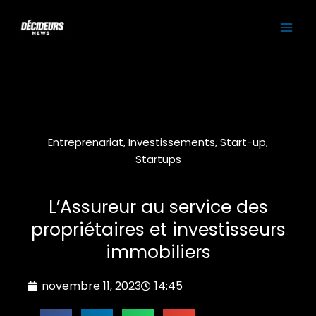
Aller
MAI
au
contenu
ME
Entreprenariat
,
Investissements
,
Start-up
,
Startups
L’Assureur au service des
propriétaires et investisseurs
immobiliers
novembre 11, 2023
14:45