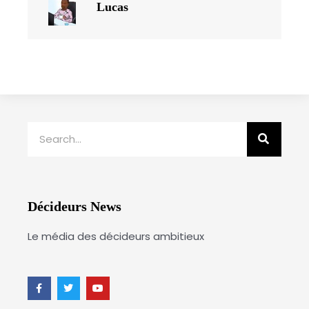
Lucas
Rechercher
Décideurs News
Le média des décideurs ambitieux
F
T
Y
a
w
o
c
i
u